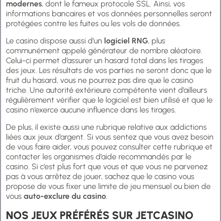
modernes
, dont le fameux protocole SSL. Ainsi, vos
informations bancaires et vos données personnelles seront
protégées contre les fuites ou les vols de données.
Le casino dispose aussi d’un
logiciel RNG
, plus
communément appelé générateur de nombre aléatoire.
Celui-ci permet d’assurer un hasard total dans les tirages
des jeux. Les résultats de vos parties ne seront donc que le
fruit du hasard, vous ne pourrez pas dire que le casino
triche. Une autorité extérieure compétente vient d’ailleurs
régulièrement vérifier que le logiciel est bien utilisé et que le
casino n’exerce aucune influence dans les tirages.
De plus, il existe aussi une rubrique relative aux addictions
liées aux jeux d’argent. Si vous sentez que vous avez besoin
de vous faire aider, vous pouvez consulter cette rubrique et
contacter les organismes d’aide recommandés par le
casino. Si c’est plus fort que vous et que vous ne parvenez
pas à vous arrêtez de jouer, sachez que le casino vous
propose de vous fixer une limite de jeu mensuel ou bien de
vous
auto-exclure du casino
.
NOS JEUX PRÉFÉRÉS SUR JETCASINO