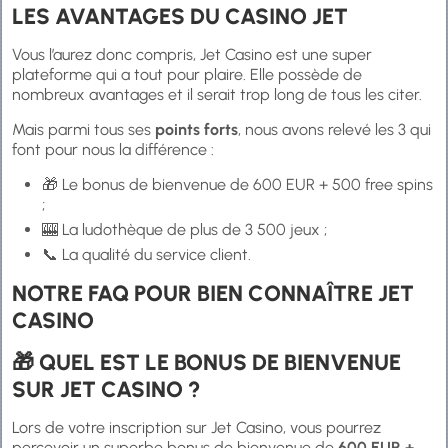
LES AVANTAGES DU CASINO JET
Vous l’aurez donc compris, Jet Casino est une super
plateforme qui a tout pour plaire. Elle possède de
nombreux avantages et il serait trop long de tous les citer.
Mais parmi tous ses
points forts
, nous avons relevé les 3 qui
font pour nous la différence :
🎁 Le bonus de bienvenue de 600 EUR + 500 free spins
;
🎰 La ludothèque de plus de 3 500 jeux ;
📞 La qualité du service client.
NOTRE FAQ POUR BIEN CONNAÎTRE JET
CASINO
🎁 QUEL EST LE BONUS DE BIENVENUE
SUR JET CASINO ?
Lors de votre inscription sur Jet Casino, vous pourrez
percevoir un superbe bonus de bienvenue de
600 EUR +