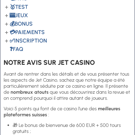
+
🥇TEST
+
🎰JEUX
+
💰BONUS
+
💳PAIEMENTS
+
✅INSCRIPTION
❓FAQ
NOTRE AVIS SUR JET CASINO
Avant de rentrer dans les détails et de vous présenter tous
les aspects de Jet Casino, sachez que notre équipe a été
particulièrement séduite par ce casino en ligne. Il présente
de
nombreux atouts
que vous découvrirez dans la revue et
on comprend pourquoi il attire autant de joueurs.
Voici 5 points qui font de ce casino l’une des
meilleures
plateformes suisses
:
🎁 Le bonus de bienvenue de 600 EUR + 500 tours
gratuits ;