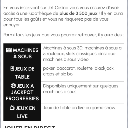
En vous inscrivant sur Jet Casino vous vous assurez d’avoir
accès à une ludothèque de
plus de 3 500 jeux
! Il y en aura
pour tous les goûts et vous ne risquerez pas de vous
ennuyer.
Parmi tous les jeux que vous pourrez retrouver, il y aura des :
Machines à sous 3D, machines à sous à
🎰 MACHINES
5 rouleaux, slots classiques ainsi que
À SOUS
machines à sous vidéo.
poker, baccarat, roulette, blackjack,
🃏 JEUX DE
craps et sic bo.
TABLE
🤑 JEUX À
Disponibles uniquement sur quelques
machines à sous.
JACKPOT
PROGRESSIFS
Jeux de table en live ou game show.
📺 JEUX EN
LIVE