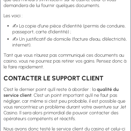
demandera de lui fournir quelques documents.
Les voici :
✍️ La copie d’une pièce d’identité (permis de conduire,
passeport, carte d’identité) ;
✍️ Un justificatif de domicile (facture d’eau, d’électricité,
internet).
Tant que vous n’aurez pas communiqué ces documents au
casino, vous ne pourrez pas retirer vos gains. Pensez donc à
le faire rapidement.
CONTACTER LE SUPPORT CLIENT
C’est le dernier point qu’il reste à aborder : la
qualité du
service client
. C’est un point important qu’il ne faut pas
négliger, car même si c’est peu probable, il est possible que
vous rencontriez un problème durant votre aventure sur Jet
Casino. Il sera alors primordial de pouvoir contacter des
opérateurs compétents et réactifs.
Nous avons donc testé le service client du casino et celui-ci