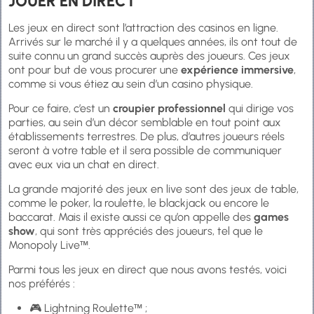
JOUER EN DIRECT
Les jeux en direct sont l’attraction des casinos en ligne.
Arrivés sur le marché il y a quelques années, ils ont tout de
suite connu un grand succès auprès des joueurs. Ces jeux
ont pour but de vous procurer une
expérience immersive
,
comme si vous étiez au sein d’un casino physique.
Pour ce faire, c’est un
croupier professionnel
qui dirige vos
parties, au sein d’un décor semblable en tout point aux
établissements terrestres. De plus, d’autres joueurs réels
seront à votre table et il sera possible de communiquer
avec eux via un chat en direct.
La grande majorité des jeux en live sont des jeux de table,
comme le poker, la roulette, le blackjack ou encore le
baccarat. Mais il existe aussi ce qu’on appelle des
games
show
, qui sont très appréciés des joueurs, tel que le
Monopoly Live™.
Parmi tous les jeux en direct que nous avons testés, voici
nos préférés :
🎮 Lightning Roulette™ ;