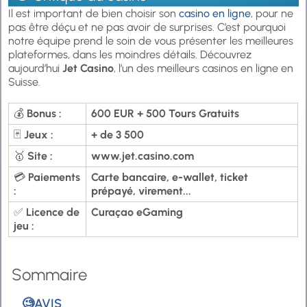
Il est important de bien choisir son
casino en ligne
, pour ne
pas être déçu et ne pas avoir de surprises. C’est pourquoi
notre équipe prend le soin de vous présenter les meilleures
plateformes, dans les moindres détails. Découvrez
aujourd’hui
Jet Casino
, l’un des meilleurs casinos en ligne en
Suisse.
💰
Bonus :
600 EUR + 500 Tours Gratuits
🃏
Jeux :
+ de 3 500
🥇
Site :
www.jet.casino.com
💳
Paiements
Carte bancaire, e-wallet, ticket
:
prépayé, virement...
✅
Licence de
Curaçao eGaming
jeu :
Sommaire
🧐AVIS