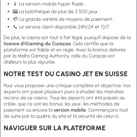
📱 La version mobile hyper fluide ;
🎰 La ludothèque de plus de 3 500 jeux ;
💳 La grande variété de moyens de paiement ;
📞 Le service client disponible 24h/24 et 7j/7.
De plus, le casino est tout à fait légal, puisqu’il dispose de la
licence d’iGaming du Curaçao
. Cela certifie que la
plateforme est fiable et en règle. Avec la licence délivrée
par la Malta Gaming Authority, celle du Curaçao est
d’ailleurs la plus réputée.
NOTRE TEST DU CASINO JET EN SUISSE
Pour vous proposer une critique complète et objective, nos
experts ont passé plusieurs jours à étudier les moindres
recoins de ce casino. Tous les aspects ont été passés au
crible, que ce soit les bonus, les jeux, les méthodes de
paiement ou encore la
version mobile
. Commençons tout
de suite par la qualité du site et la sécurité de celui-ci.
NAVIGUER SUR LA PLATEFORME