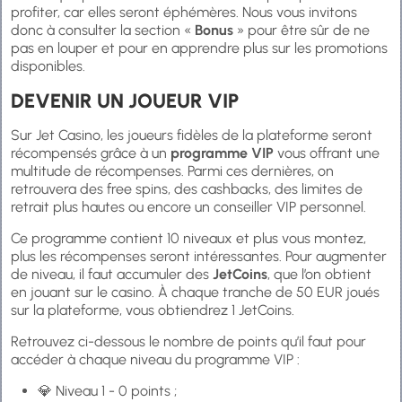
profiter, car elles seront éphémères. Nous vous invitons
donc à consulter la section «
Bonus
» pour être sûr de ne
pas en louper et pour en apprendre plus sur les promotions
disponibles.
DEVENIR UN JOUEUR VIP
Sur Jet Casino, les joueurs fidèles de la plateforme seront
récompensés grâce à un
programme VIP
vous offrant une
multitude de récompenses. Parmi ces dernières, on
retrouvera des free spins, des cashbacks, des limites de
retrait plus hautes ou encore un conseiller VIP personnel.
Ce programme contient 10 niveaux et plus vous montez,
plus les récompenses seront intéressantes. Pour augmenter
de niveau, il faut accumuler des
JetCoins
, que l’on obtient
en jouant sur le casino. À chaque tranche de 50 EUR joués
sur la plateforme, vous obtiendrez 1 JetCoins.
Retrouvez ci-dessous le nombre de points qu’il faut pour
accéder à chaque niveau du programme VIP :
💎 Niveau 1 - 0 points ;