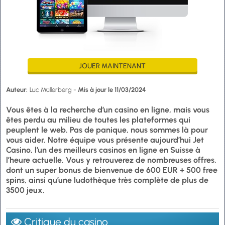
Pari sportif
JOUER MAINTENANT
Auteur:
Luc Müllerberg -
Mis à jour le 11/03/2024
Vous êtes à la recherche d’un casino en ligne, mais vous
êtes perdu au milieu de toutes les plateformes qui
peuplent le web. Pas de panique, nous sommes là pour
vous aider. Notre équipe vous présente aujourd’hui Jet
Casino, l’un des meilleurs casinos en ligne en Suisse à
l’heure actuelle. Vous y retrouverez de nombreuses offres,
dont un super bonus de bienvenue de 600 EUR + 500 free
spins, ainsi qu’une ludothèque très complète de plus de
3500 jeux.
Critique du casino