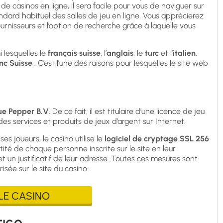
 de casinos en ligne, il sera facile pour vous de naviguer sur
ndard habituel des salles de jeu en ligne. Vous apprécierez
ournisseurs et l’option de recherche grâce à laquelle vous
 lesquelles le
français suisse
, l’
anglais
, le
turc
et l’
italien
.
nc Suisse
. C’est l’une des raisons pour lesquelles le site web
ue Pepper B.V
. De ce fait, il est titulaire d’une licence de jeu
es services et produits de jeux d’argent sur Internet.
s joueurs, le casino utilise le
logiciel de cryptage SSL 256
entité de chaque personne inscrite sur le site en leur
 un justificatif de leur adresse. Toutes ces mesures sont
sée sur le site du casino.
LE CASINO