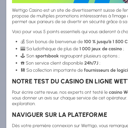
Wettigo Casino est un site de divertissement suisse de l’e
propose de multiples promotions intéressantes à l’imag
permet aux parieurs de se divertir en sécurité grâce à sa
Voici pour vous 5 points essentiels qui vous aideront à choi
💰 Son bonus de bienvenue de
100 % jusqu’à 1 500 
🎰 Sa ludothèque de plus de
1 000 jeux de casino
;
🕹️ Son
sportsbook
regroupant plusieurs options ;
☎️ Son service client disponible
24h/7J
;
💾 Sa collection importante de
fournisseurs de logici
NOTRE TEST DU CASINO EN LIGNE WET
Pour écrire cette revue, nos experts ont testé le
casino W
vous donner un avis sur chaque service de cet opérateur. 
exploration.
NAVIGUER SUR LA PLATEFORME
Dès votre première connexion sur Wettigo, vous remarqu