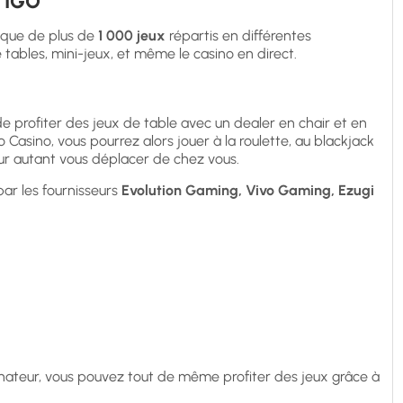
TIGO
èque de plus de
1 000 jeux
répartis en différentes
 tables, mini-jeux, et même le casino en direct.
 profiter des jeux de table avec un dealer en chair et en
o Casino, vous pourrez alors jouer à la roulette, au blackjack
ur autant vous déplacer de chez vous.
par les fournisseurs
Evolution Gaming, Vivo Gaming, Ezugi
inateur, vous pouvez tout de même profiter des jeux grâce à