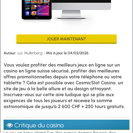
Pari sportif
JOUER MAINTENANT
Auteur:
Luc Müllerberg -
Mis à jour le 04/02/2026
Vous voulez profiter des meilleurs jeux en ligne sur un
casino en ligne suisse sécurisé, profiter des meilleures
offres promotionnelles depuis votre téléphone ou votre
tablette ? Cela est possible avec CosmicSlot Casino, un
site de jeu à la belle allure et au design attrayant.
Inscrivez-vous sur cette aire ludique qui se plie aux
exigences de tous les joueurs et recevez la somme
astronomique de jusqu'à 2 600 CHF + 250 tours gratuits.
Critique du casino
Le jeu en ligne étant l’un des passe-temps favoris des