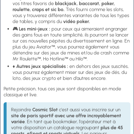
vos titres favoris de
blackjack, baccarat, poker,
roulette, craps et sic bo.
Très fourni comme les slots,
vous y trouverez différentes variantes de tous les types
de tables, y compris du
vidéo poker.
🎮 Les mini-jeux :
pour ceux qui aimeraient engranger
des gains fous en toute simplicité, ils pourront se lancer
sur ces nouvelles pépites du divertissement en ligne. En
plus du jeu Aviator™, vous pourrez également vous
détendre sur des jeux de mines et/ou de crash comme
Mr Roulette™, Ho Hotline™ ou Hilo™.
♦️ Autres jeux spécialisés :
en dehors des jeux suscités,
vous pourrez également miser sur des jeux de dés, du
loto, des jeux crypto et bien d’autres encore.
Petite précision, tous ces jeux sont disponibles en mode
classique et live.
Rejoindre
Cosmic Slot
c'est aussi vous inscrire sur un
site de paris sportif avec une offre incroyablement
variée
. En tant que bookmaker, l'opérateur met à
votre disposition un catalogue regroupant
plus de 45
sports, eSport et sports virtuels
. Les parieurs