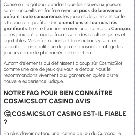
Cerise sur le gâteau, pendant que les nouveaux joueurs
seront accueillis en fanfare avec un
pack de bienvenue
défiant toute concurrence,
les joueurs déjà inscrits sur le
site pourront profiter des
promotions et tournois très
gratifiants.
Le site fonctionne avec une licence du
Curaçao,
et les jeux qu’il propose fournissent des résultats justes et
équitables. Vos informations et transactions y sont en
sécurité, et une politique du jeu responsable protège les
joueurs contre le phénomène d’addiction.
Autant d’éléments qui définissent à coup sûr CosmicSlot
comme une aire de jeux qui vaut le détour. Nous le
recommandons vivement aux gamers en quête d’une
nouvelle expérience ludique.
NOTRE FAQ POUR BIEN CONNAÎTRE
COSMICSLOT CASINO AVIS
🤔 COSMICSLOT CASINO EST-IL FIABLE
?
En plus d’avoir obtenu une licence de jeu du Curaçao, le