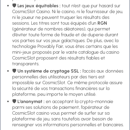
🛡️ Les jeux équitables :
tout n’est que pur hasard sur
CosmicSlot Casino. Ni le casino, ni le fournisseur de jeu,
ni le joueur ne peuvent truquer les résultats des
sessions. Les titres sont tous équipés d’un
RGN
(générateur de nombres aléatoires), qui permet
d’éviter toute forme de fraude et de duperie durant
vos parties sur vos jeux galactiques. De plus, avec la
technologie Provably Fair, vous êtes certains que les
mini-jeux proposés par le vaste catalogue du casino
CosmicSlot proposent des résultats fiables et
transparents.
🛡️ Un système de cryptage SSL :
l’accès aux données
personnelles des utilisateurs par des tiers est
impossible sur CosmicSlot. Ce même protocole assure
la sécurité de vos transactions financières sur la
plateforme, peu importe le moyen utilisé.
🛡️ L’anonymat :
en acceptant la crypto-monnaie
parmi ses solutions de paiement, l’opérateur de
CosmicSlot casino vous permet de surfer sur sa
plateforme de jeu, sans toutefois avoir besoin de
renseigner vos informations personnelles et bancaires.