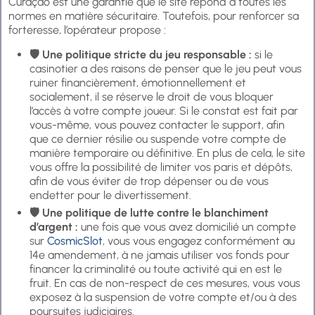
Curaçao est une garantie que le site répond à toutes les
normes en matière sécuritaire. Toutefois, pour renforcer sa
forteresse, l’opérateur propose :
🛡️ Une politique stricte du jeu responsable :
si le
casinotier a des raisons de penser que le jeu peut vous
ruiner financièrement, émotionnellement et
socialement, il se réserve le droit de vous bloquer
l’accès à votre compte joueur. Si le constat est fait par
vous-même, vous pouvez contacter le support, afin
que ce dernier résilie ou suspende votre compte de
manière temporaire ou définitive. En plus de cela, le site
vous offre la possibilité de limiter vos paris et dépôts,
afin de vous éviter de trop dépenser ou de vous
endetter pour le divertissement.
🛡️ Une politique de lutte contre le blanchiment
d’argent :
une fois que vous avez domicilié un compte
sur
CosmicSlot
, vous vous engagez conformément au
14e amendement, à ne jamais utiliser vos fonds pour
financer la criminalité ou toute activité qui en est le
fruit. En cas de non-respect de ces mesures, vous vous
exposez à la suspension de votre compte et/ou à des
poursuites judiciaires.