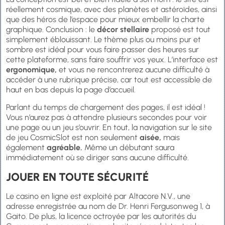
réellement cosmique, avec des planètes et astéroïdes, ainsi
que des héros de l’espace pour mieux embellir la charte
graphique. Conclusion : le
décor stellaire
proposé est tout
simplement éblouissant. Le thème plus ou moins pur et
sombre est idéal pour vous faire passer des heures sur
cette plateforme, sans faire souffrir vos yeux. L’interface est
ergonomique,
et vous ne rencontrerez aucune difficulté à
accéder à une rubrique précise, car tout est accessible de
haut en bas depuis la page d’accueil.
Parlant du temps de chargement des pages, il est idéal !
Vous n’aurez pas à attendre plusieurs secondes pour voir
une page ou un jeu s’ouvrir. En tout, la navigation sur le site
de jeu CosmicSlot est non seulement
aisée,
mais
également
agréable.
Même un débutant saura
immédiatement où se diriger sans aucune difficulté.
JOUER EN TOUTE SÉCURITÉ
Le casino en ligne est exploité par Altacore N.V., une
adresse enregistrée au nom de Dr. Henri Fergusonweg 1, à
Gaito. De plus, la licence octroyée par les autorités du