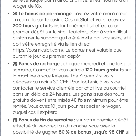
wager de 10x.
🎀 Le bonus de parrainage :
invitez votre ami à créer
un compte sur le casino CosmicSlot et vous recevrez
200 tours gratuits
instantanément s’il effectue un
premier dépôt sur le site. Toutefois, c’est à votre filleul
d’informer le support qu’il a été invité par vos soins, et il
doit s’être enregistré via le lien direct
https://cosmicslot.com/. Le bonus n’est valable que
durant le jour du premier dépôt.
🎀 Bonus de recharge :
chaque mercredi et une fois par
semaine, CosmicSlot vous octroie
120 tours gratuits
sur
la machine à sous Release The Kraken 2 si vous
déposez au moins 30 CHF. Pour l’obtenir, à vous de
contacter le service clientèle par chat live ou courriel
dans un délai de 24 heures. Les gains issus des tours
gratuits doivent être misés
40 fois
minimum pour être
retirés. Vous avez 10 jours pour respecter le wager,
auquel cas il expirera.
🎀 Bonus de fin de semaine :
sur votre premier dépôt
effectué du vendredi au dimanche, vous avez la
possibilité de gagner
50 % de bonus jusqu’à 95 CHF
si