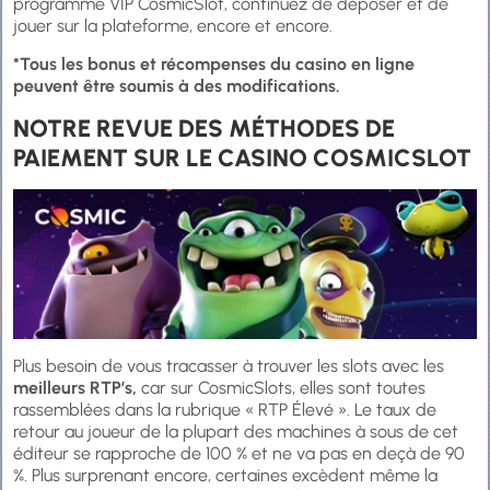
programme VIP CosmicSlot, continuez de déposer et de
jouer sur la plateforme, encore et encore.
*Tous les bonus et récompenses du casino en ligne
peuvent être soumis à des modifications.
NOTRE REVUE DES MÉTHODES DE
PAIEMENT SUR LE CASINO COSMICSLOT
Plus besoin de vous tracasser à trouver les slots avec les
meilleurs RTP’s,
car sur CosmicSlots, elles sont toutes
rassemblées dans la rubrique « RTP Élevé ». Le taux de
retour au joueur de la plupart des machines à sous de cet
éditeur se rapproche de 100 % et ne va pas en deçà de 90
%. Plus surprenant encore, certaines excèdent même la