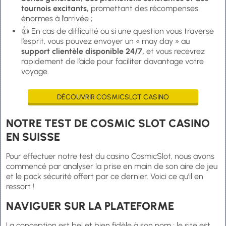
tournois excitants,
promettant des récompenses
énormes à l’arrivée ;
👍 En cas de difficulté ou si une question vous traverse
l’esprit, vous pouvez envoyer un « may day » au
support clientèle disponible 24/7,
et vous recevrez
rapidement de l’aide pour faciliter davantage votre
voyage.
DÉCOUVRIR COSMICSLOT CASINO
NOTRE TEST DE COSMIC SLOT CASINO
EN SUISSE
Pour effectuer notre test du casino CosmicSlot, nous avons
commencé par analyser la prise en main de son aire de jeu
et le pack sécurité offert par ce dernier. Voici ce qu’il en
ressort !
NAVIGUER SUR LA PLATEFORME
La conception est bel et bien fidèle à son nom : le site est