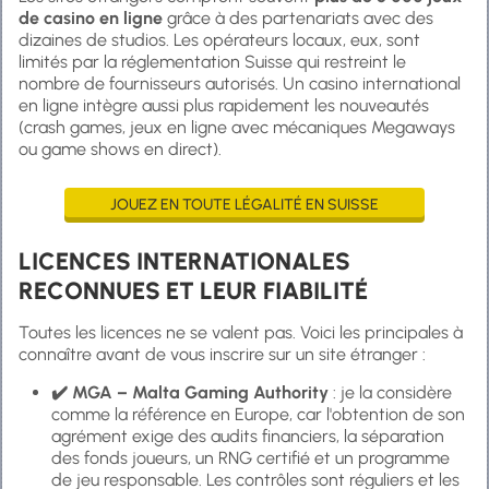
de casino en ligne
grâce à des partenariats avec des
dizaines de studios. Les opérateurs locaux, eux, sont
limités par la réglementation Suisse qui restreint le
nombre de fournisseurs autorisés. Un casino international
en ligne intègre aussi plus rapidement les nouveautés
(crash games, jeux en ligne avec mécaniques Megaways
ou game shows en direct).
JOUEZ EN TOUTE LÉGALITÉ EN SUISSE
LICENCES INTERNATIONALES
RECONNUES ET LEUR FIABILITÉ
Toutes les licences ne se valent pas. Voici les principales à
connaître avant de vous inscrire sur un site étranger :
✔️ MGA – Malta Gaming Authority
: je la considère
comme la référence en Europe, car l'obtention de son
agrément exige des audits financiers, la séparation
des fonds joueurs, un RNG certifié et un programme
de jeu responsable. Les contrôles sont réguliers et les