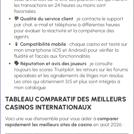
les transactions en 24 heures ou moins sont
favorisées.
💬 Qualité du service client
: je contacte le support
par chat, e-mail et téléphone à différentes heures
pour évaluer la réactivité et la compétence des
agents.
📱 Compatibilité mobile
: chaque casino est testé sur
mon smartphone (iOS et Android) pour vérifier la
fluidité et l'accès aux fonctionnalités.
🗣️ Réputation et avis des joueurs
: je consulte
toujours les scores Trustpilot, les retours sur les forums
spécialisés et les signalements de litiges non résolus.
Les sites qui obtiennent 3/5 et plus sont intégrés à
mon catalogue.
TABLEAU COMPARATIF DES MEILLEURS
CASINOS INTERNATIONAUX
Voici une vue d'ensemble pour vous aider à
comparer
rapidement les meilleurs sites de casino
en août 2026 :