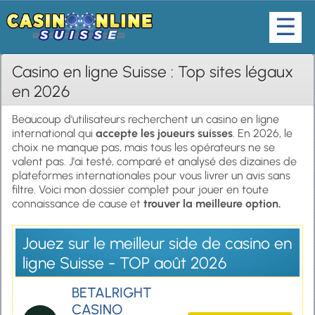
☰
Casino En Ligne
Casino en ligne Suisse : Top sites légaux
en 2026
Revues
Beaucoup d'utilisateurs recherchent un casino en ligne
international qui
accepte les joueurs suisses
. En 2026, le
Bonus
choix ne manque pas, mais tous les opérateurs ne se
valent pas. J'ai testé, comparé et analysé des dizaines de
Jeux Casino
plateformes internationales pour vous livrer un avis sans
filtre. Voici mon dossier complet pour jouer en toute
connaissance de cause et
trouver la meilleure option.
Jeux Gratuits
Guide du Joueur
Jouez sur le meilleur side de casino en
ligne Suisse - TOP août 2026
Casinos Terrestres
BETALRIGHT
CASINO
News