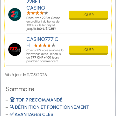
22BET
CASINO
JOUER
Découvrez 22Bet Casino
en profitant du bonus de
100 % sur le 1er dépôt
jusqu'à
300 €/$/CHF
!
CASINO777.C
H
JOUER
Casino 777 vous souhaite la
bienvenue avec un bonus
de
777 CHF + 100 tours
pour bien commencer !
Mis à jour le 11/05/2026
Sommaire
+
🏆 TOP 7 RECOMMANDÉ
+
🔍 DÉFINITION ET FONCTIONNEMENT
+
✅ AVANTAGES CLÉS