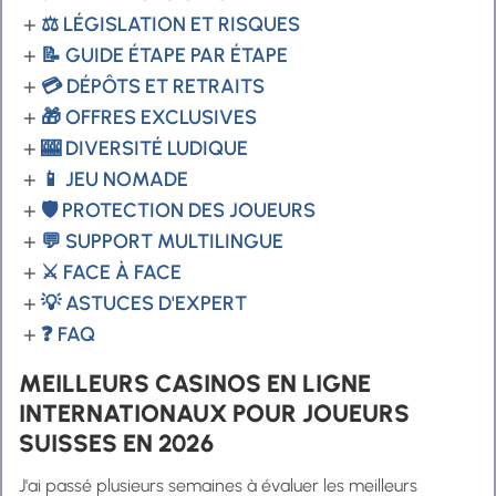
+
⚖️ LÉGISLATION ET RISQUES
+
📝 GUIDE ÉTAPE PAR ÉTAPE
+
💳 DÉPÔTS ET RETRAITS
+
🎁 OFFRES EXCLUSIVES
+
🎰 DIVERSITÉ LUDIQUE
+
📱 JEU NOMADE
+
🛡️ PROTECTION DES JOUEURS
+
💬 SUPPORT MULTILINGUE
+
⚔️ FACE À FACE
+
💡 ASTUCES D'EXPERT
+
❓ FAQ
MEILLEURS CASINOS EN LIGNE
INTERNATIONAUX POUR JOUEURS
SUISSES EN 2026
J'ai passé plusieurs semaines à évaluer les meilleurs