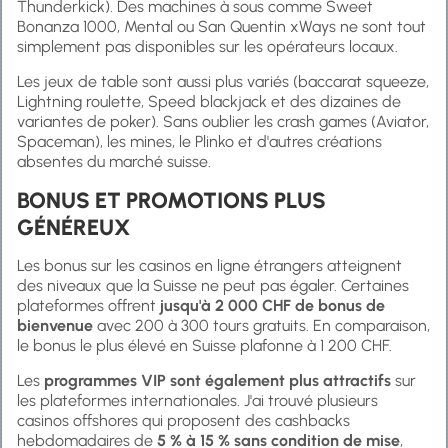
Thunderkick). Des machines à sous comme Sweet
Bonanza 1000, Mental ou San Quentin xWays ne sont tout
simplement pas disponibles sur les opérateurs locaux.
Les jeux de table sont aussi plus variés (baccarat squeeze,
Lightning roulette, Speed blackjack et des dizaines de
variantes de poker). Sans oublier les crash games (Aviator,
Spaceman), les mines, le Plinko et d'autres créations
absentes du marché suisse.
BONUS ET PROMOTIONS PLUS
GÉNÉREUX
Les bonus sur les casinos en ligne étrangers atteignent
des niveaux que la Suisse ne peut pas égaler. Certaines
plateformes offrent
jusqu'à 2 000 CHF de bonus de
bienvenue
avec 200 à 300 tours gratuits. En comparaison,
le bonus le plus élevé en Suisse plafonne à 1 200 CHF.
Les
programmes VIP sont également plus attractifs
sur
les plateformes internationales. J'ai trouvé plusieurs
casinos offshores qui proposent des cashbacks
hebdomadaires de
5 % à 15 % sans condition de mise
,