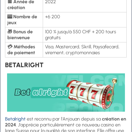
📅 Année de
2022
création
🎰 Nombre de
+6 200
jeux
🎁 Bonus de
100 % jusqu'à 550 CHF + 200 tours
bienvenue
gratuits
💳 Méthodes
Visa, Mastercard, Skrill, Paysafecard,
de paiement
virement, cryptomonnaies
BETALRIGHT
Betalright
est reconnu par l'Anjouan depuis sa
création en
2024
. J'apprécie particulièrement ce nouveau casino en
ligne Suisse pour la qualité de son interface. Elle offre une