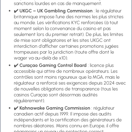
sanctions lourdes en cas de manquement.
✔️ UKGC – UK Gambling Commission
: le régulateur
britannique impose l'une des normes les plus strictes
au monde. Les vérifications KYC renforcées (à tout
moment selon la convenance du casino et pas
seulement lors du premier retrait). De plus, les limites
de mise sont obligatoires et les sites UKGC ont
interdiction d'afficher certaines promotions jugées
trompeuses par la juridiction (toute offre dont le
wager va au-delà de x10).
✔️ Curaçao Gaming Control Board
: licence plus
accessible qui attire de nombreux opérateurs. Les
contrôles sont moins rigoureux que la MGA, mais le
régulateur a renforcé ses exigences depuis 2024 avec
de nouvelles obligations de transparence (tous les
casinos Curaçao sont désormais audités
régulièrement).
✔️ Kahnawake Gaming Commission
: régulateur
canadien actif depuis 1999. Il impose des audits
indépendants et la certification des générateurs de
nombres aléatoires. Moins connu en Europe, il offre
néanmoins un niveau de protection correct.