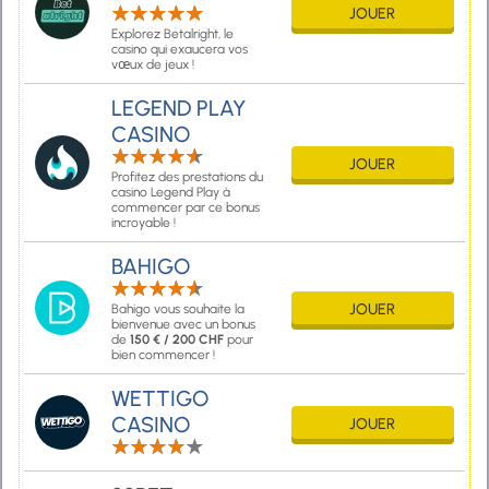
JOUER
Explorez Betalright, le
Pari sportif
casino qui exaucera vos
vœux de jeux !
LEGEND PLAY
CASINO
JOUER
Profitez des prestations du
casino Legend Play à
commencer par ce bonus
incroyable !
BAHIGO
JOUER
Bahigo vous souhaite la
bienvenue avec un bonus
de
150 € / 200 CHF
pour
bien commencer !
WETTIGO
CASINO
JOUER