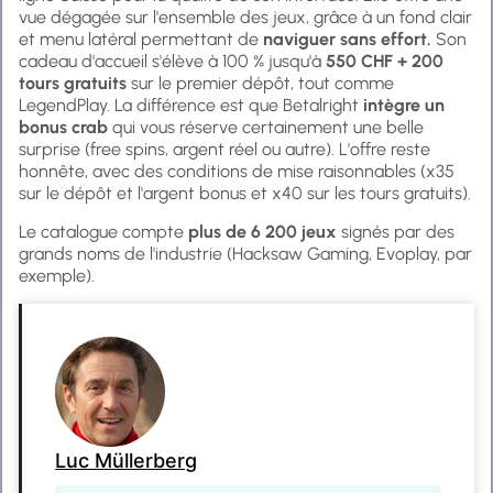
vue dégagée sur l'ensemble des jeux, grâce à un fond clair
et menu latéral permettant de
naviguer sans effort.
Son
cadeau d'accueil s'élève à 100 % jusqu'à
550 CHF + 200
tours gratuits
sur le premier dépôt, tout comme
LegendPlay. La différence est que Betalright
intègre un
bonus crab
qui vous réserve certainement une belle
surprise (free spins, argent réel ou autre). L'offre reste
honnête, avec des conditions de mise raisonnables (x35
sur le dépôt et l'argent bonus et x40 sur les tours gratuits).
Le catalogue compte
plus de 6 200 jeux
signés par des
grands noms de l'industrie (Hacksaw Gaming, Evoplay, par
exemple).
Luc Müllerberg