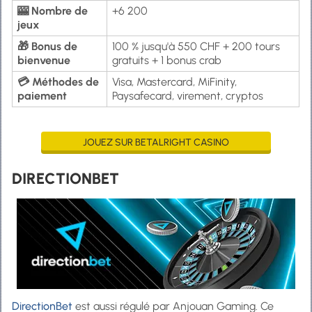
🎰 Nombre de
+6 200
jeux
🎁 Bonus de
100 % jusqu'à 550 CHF + 200 tours
bienvenue
gratuits + 1 bonus crab
💳 Méthodes de
Visa, Mastercard, MiFinity,
paiement
Paysafecard, virement, cryptos
JOUEZ SUR BETALRIGHT CASINO
DIRECTIONBET
DirectionBet
est aussi régulé par Anjouan Gaming. Ce