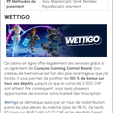
💳 Méthodes de
Visa, Mastercard, Skrill, Neteller,
paiement
Paysafecard, virement
WETTIGO
Ce casino en ligne offre légalement ses services grâce à
un agrément de
Curaçao Gaming Control Board.
Son
cadeau de bienvenue est l'un des plus avantageux que j'ai
testés. Il vous permet de profiter de
150 % de bonus sur
tous vos dépôts
, jusqu'à ce que le cumul de 2 000 CHF
soit atteint. Par conséquent, vous avez plusieurs
opportunités de booster votre bankoll dès l'inscription.
Wettigo
se démarque aussi par un taux de redistribution
parmi les plus élevés du marché (plus de 98 %). J'ai testé
110 tours sur Wolf Gold à 0,25 CHF et les résultats furent