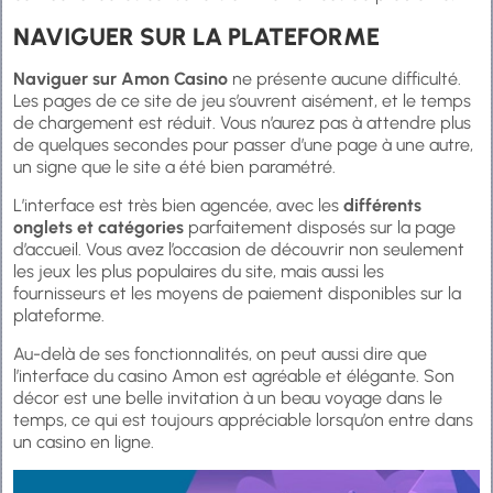
NAVIGUER SUR LA PLATEFORME
Naviguer sur Amon Casino
ne présente aucune difficulté.
Les pages de ce site de jeu s’ouvrent aisément, et le temps
de chargement est réduit. Vous n’aurez pas à attendre plus
de quelques secondes pour passer d’une page à une autre,
un signe que le site a été bien paramétré.
L’interface est très bien agencée, avec les
différents
onglets et catégories
parfaitement disposés sur la page
d’accueil. Vous avez l’occasion de découvrir non seulement
les jeux les plus populaires du site, mais aussi les
fournisseurs et les moyens de paiement disponibles sur la
plateforme.
Au-delà de ses fonctionnalités, on peut aussi dire que
l’interface du casino Amon est agréable et élégante. Son
décor est une belle invitation à un beau voyage dans le
temps, ce qui est toujours appréciable lorsqu’on entre dans
un casino en ligne.