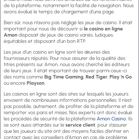
de la plateforme, notamment la facilité de navigation. Nous
avons évalué le temps de chargement d’une page.
Bien sûr, nous n’avons pas négligé les jeux de casino. Il était
important pour nous de découvrir si
le casino en ligne
Amon
disposait de jeux de casino variés, ludiques,
équitables et disposant d’un bon RTP.
Les jeux d’un casino en ligne sont les œuvres des
fournisseurs réputés. Pour nous assurer de la qualité des
titres présents sur Amon, nous avons cherché les éditeurs
de leurs jeux. Il était important de trouver parmi ceux-ci
des noms comme
Big Time Gaming
,
Red Tiger
,
Play ’n Go
ou encore
Playson
.
Les casinos en ligne sont des sites sur lesquels les joueurs
envoient de nombreuses informations personnelles. Il n’est
pas possible, autrement, de profiter de la plateforme et de
remporter vos paris et mises. Nos experts ont donc évalué
les procédés de sécurité de la plateforme
Amon Casino
. Ils
se sont aussi attardés sur le
service client
, pour s’assurer
que les joueurs du site ont des moyens faciles d’entrer en
contact avec les conseillers d’Amon en cas de problème.