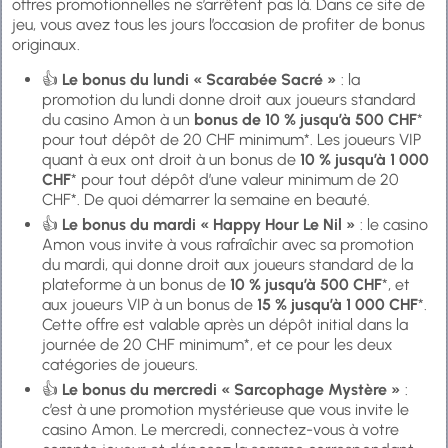
offres promotionnelles ne s’arrêtent pas là. Dans ce site de
jeu, vous avez tous les jours l’occasion de profiter de bonus
originaux.
👍
Le bonus du lundi « Scarabée Sacré »
: la
promotion du lundi donne droit aux joueurs standard
du casino Amon à un
bonus de 10 % jusqu’à 500 CHF
*
pour tout dépôt de 20 CHF minimum*. Les joueurs VIP
quant à eux ont droit à un bonus de
10 % jusqu’à 1 000
CHF
* pour tout dépôt d’une valeur minimum de 20
CHF*. De quoi démarrer la semaine en beauté.
👍
Le bonus du mardi « Happy Hour Le Nil »
: le casino
Amon vous invite à vous rafraîchir avec sa promotion
du mardi, qui donne droit aux joueurs standard de la
plateforme à un bonus de
10 % jusqu’à 500 CHF
*, et
aux joueurs VIP à un bonus de
15 % jusqu’à 1 000 CHF
*.
Cette offre est valable après un dépôt initial dans la
journée de 20 CHF minimum*, et ce pour les deux
catégories de joueurs.
👍
Le bonus du mercredi « Sarcophage Mystère »
:
c’est à une promotion mystérieuse que vous invite le
casino Amon. Le mercredi, connectez-vous à votre