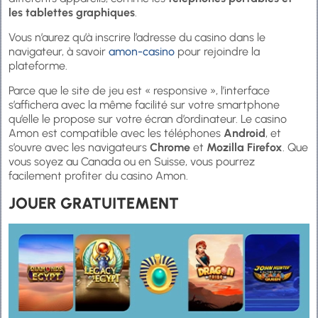
les tablettes graphiques
.
Vous n’aurez qu’à inscrire l’adresse du casino dans le
navigateur, à savoir
amon-casino
pour rejoindre la
plateforme.
Parce que le site de jeu est « responsive », l’interface
s’affichera avec la même facilité sur votre smartphone
qu’elle le propose sur votre écran d’ordinateur. Le casino
Amon est compatible avec les téléphones
Android
, et
s’ouvre avec les navigateurs
Chrome
et
Mozilla Firefox
. Que
vous soyez au Canada ou en Suisse, vous pourrez
facilement profiter du casino Amon.
JOUER GRATUITEMENT