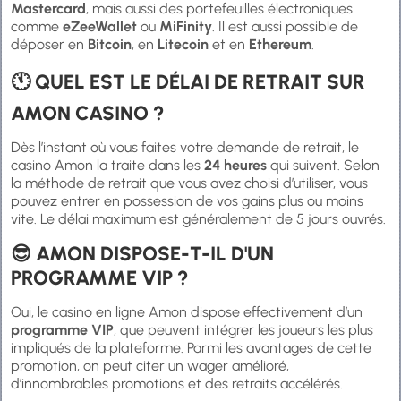
Mastercard
, mais aussi des portefeuilles électroniques
comme
eZeeWallet
ou
MiFinity
. Il est aussi possible de
déposer en
Bitcoin
, en
Litecoin
et en
Ethereum
.
🕚 QUEL EST LE DÉLAI DE RETRAIT SUR
AMON CASINO ?
Dès l’instant où vous faites votre demande de retrait, le
casino Amon la traite dans les
24 heures
qui suivent. Selon
la méthode de retrait que vous avez choisi d’utiliser, vous
pouvez entrer en possession de vos gains plus ou moins
vite. Le délai maximum est généralement de 5 jours ouvrés.
😎 AMON DISPOSE-T-IL D'UN
PROGRAMME VIP ?
Oui, le casino en ligne Amon dispose effectivement d’un
programme VIP
, que peuvent intégrer les joueurs les plus
impliqués de la plateforme. Parmi les avantages de cette
promotion, on peut citer un wager amélioré,
d’innombrables promotions et des retraits accélérés.