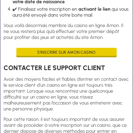
votre date de naissance
.
✔️ Finalisez votre inscription en
activant le lien
qui vous
aura été envoyé dans votre boite mail.
Vous voilà désormais membre du casino en ligne Amon. Il
ne vous restera plus qu’à effectuer votre premier dépôt
pour profiter des jeux et activités du site Amon.
S’INSCRIRE SUR AMON CASINO
CONTACTER LE SUPPORT CLIENT
Avoir des moyens faciles et fiables d’entrer en contact avec
le service client d’un casino en ligne est toujours très
important. Lorsque vous rencontrez une quelconque
difficulté sur un casino en ligne, vous n’avez
malheureusement pas l’occasion de vous entretenir avec
une personne physique.
Pour cette raison, il est toujours important de vous assurer
avant de procéder à votre inscription sur un casino, que ce
dernier dispose de diverses méthodes pour entrer en