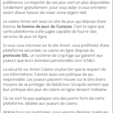
préférence. La majorité de ces jeux sont en plus disponibles
totalement gratuitement, pour vous aider à vous entrainer
avant d’avoir besoin de miser votre argent réel.
Le casino Amon est aussi un site de jeux qui dispose d’une
licence,
la licence de jeux du Curaçao
. C’est le signe que
cette plateforme a été jugée capable de fournir des
services de jeux en ligne.
Si vous vous inscrivez sur le site Amon, vous profiterez d’une
plateforme sécurisée. Le casino en ligne dispose du
protocole SSL
, un système de cryptage qui garantit aux
joueurs que leurs données personnelles sont à l’abri.
La sécurité sur Amon Casino va plus loin que le respect de
vos informations. Il existe aussi une politique de jeu
responsable. Les joueurs peuvent trouver sur le site divers
moyens de se protéger de l’addiction, lorsqu’ils sentent que
leur pratique des jeux de casino en ligne devient malsaine.
Ce ne sont là que quelques-uns des points forts de cette
plateforme, dédiée aux joueurs de casino.
Malgré tous ces avantages, nous venons déplorer quelques