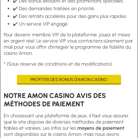
✔️ Des bonus exclusifs et des promotions spéciales.
✔️ Des demandes traitées en priorité.
✔️ Des retraits accélérés pour des gains plus rapides.
✔️ Un service VIP engagé.
Pour devenir membre VIP de la plateforme, jouez et misez
en argent réel. Le service VIP vous contactera sûrement par
mail pour vous offrir d’intégrer le programme de fidélité du
casino Amon.
*
(Sous réserve de conditions et de modifications)
PROFITER DES BONUS D’AMON CASINO
NOTRE AMON CASINO AVIS DES
MÉTHODES DE PAIEMENT
En choisissant une plateforme de jeux, il faut vous assurer
que le site dispose de diverses méthodes de paiement
fiables et variées. Les infos sur les
moyens de paiement
sont disponibles sur le casino Amon, mais nous avons