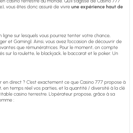
ien casino terrestre au monde. Qu’il s’agisse de Casino 777
se), vous êtes donc assuré de vivre
une expérience haut de
en ligne sur lesquels vous pourrez tenter votre chance,
r et Gaming1. Ainsi, vous avez l’occasion de découvrir de
novantes que rémunératrices. Pour le moment, on compte
 sur la roulette, le blackjack, le baccarat et le poker. Un
er en direct ? C’est exactement ce que Casino 777 propose à
en temps réel vos parties, et la quantité / diversité à la clé
itable casino terrestre. L’opérateur propose, grâce à sa
comme :