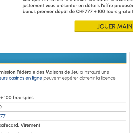
justement vous présenter en détails l’offre propo
bonus premier dépôt de CHF777
+ 100 tours gratuit
JOUER MAI
ission Fédérale des Maisons de Jeu
a instauré une
eurs casinos en ligne
peuvent espérer obtenir la licence
+ 100 free spins
0
777
safecard, Virement