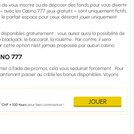
 de vous inscrire ou de déposer des fonds pour vous divertir
– avec les Casino 777 jeux gratuits – sont uniquement fictifs,
st le parfait espace pour ceux désirant jouer uniquement
isponibles gratuitement : vous aurez aussi la possibilité de
lackjack, le baccarat, la roulette… Par contre, il sera
 car cette option n’est jamais proposée par aucun casino.
NO 777
tier à l’aide de promos, cela vous séduirait forcément… Pour
maintenant passer au crible les bonus disponibles. Voyons
JOUER
 CHF + 100 tours
pour bien commencer !
*