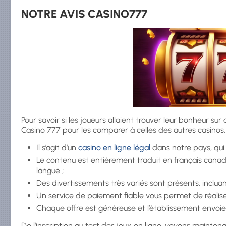
NOTRE AVIS CASINO777
Pour savoir si les joueurs allaient trouver leur bonheur sur 
Casino 777 pour les comparer à celles des autres casinos
Il s’agit d’un
casino en ligne légal
dans notre pays, qui
Le contenu est entièrement traduit en français canadi
langue ;
Des divertissements très variés sont présents, incluan
Un service de paiement fiable vous permet de réaliser
Chaque offre est généreuse et l’établissement envoi
De l’inscription au test des jeux en ligne, voyons mainten