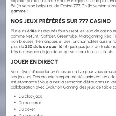
exploité par le casino de Spa en Belgique, soit le plus anc
Be (la version belge) ou de Casino 777 Ch (la version suis
gamme !
NOS JEUX PRÉFÉRÉS SUR 777 CASINO
Plusieurs éditeurs réputés fournissent les jeux de casino 
comme NetEnt, iSoftBet, Greentube, Microgaming, Red Tige
nombreuses thématiques et des fonctionnalités aussi in
plus de
250 slots de qualité
et quelques jeux de table axés
très bel espace de jeu donc, qui satisfera tous les clients.
JOUER EN DIRECT
Vous rêvez d’accéder un à casino en live pour vous amus
ses joueurs. Des croupiers expérimentés animent, en effet, 
est étonnante ! Vous aurez la sensation d'être dans un vér
collaboration avec Evolution Gaming, des jeux de table 
Du blackjack
Du baccarat
Du poker
De la roulette