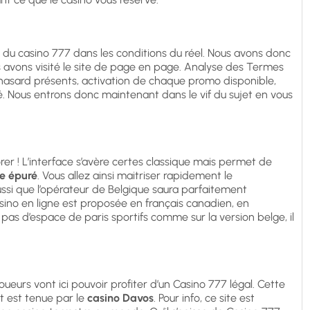
es du casino 777 dans les conditions du réel. Nous avons donc
s avons visité le site de page en page. Analyse des Termes
e hasard présents, activation de chaque promo disponible,
ppé. Nous entrons donc maintenant dans le vif du sujet en vous
rer ! L’interface s’avère certes classique mais permet de
le épuré
. Vous allez ainsi maitriser rapidement le
ssi que l’opérateur de Belgique saura parfaitement
casino en ligne est proposée en français canadien, en
 pas d’espace de paris sportifs comme sur la version belge, il
eurs vont ici pouvoir profiter d’un Casino 777 légal. Cette
t est tenue par le
casino Davos
. Pour info, ce site est