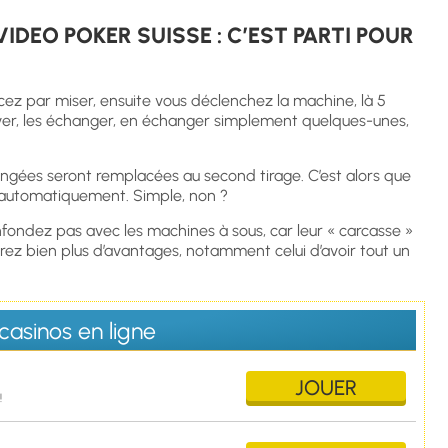
VIDEO POKER SUISSE : C’EST PARTI POUR
cez par miser, ensuite vous déclenchez la machine, là 5
ver, les échanger, en échanger simplement quelques-unes,
ngées seront remplacées au second tirage. C’est alors que
és automatiquement. Simple, non ?
onfondez pas avec les machines à sous, car leur « carcasse »
urez bien plus d’avantages, notamment celui d’avoir tout un
casinos en ligne
JOUER
!