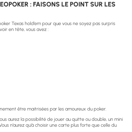
EOPOKER : FAISONS LE POINT SUR LES
oker Texas hold’em pour que vous ne soyez pas surpris
oir en tête, vous avez :
inement être maitrisées par les amoureux du poker.
ous aurez la possibilité de jouer au quitte ou double, un mini
ous n’aurez qu’à choisir une carte plus forte que celle du