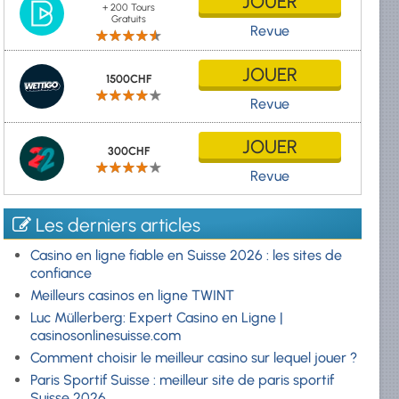
JOUER
+ 200 Tours
Gratuits
Revue
JOUER
1500CHF
Revue
JOUER
300CHF
Revue
Les derniers articles
Casino en ligne fiable en Suisse 2026 : les sites de
confiance
Meilleurs casinos en ligne TWINT
Luc Müllerberg: Expert Casino en Ligne |
casinosonlinesuisse.com
Comment choisir le meilleur casino sur lequel jouer ?
Paris Sportif Suisse : meilleur site de paris sportif
Suisse 2026