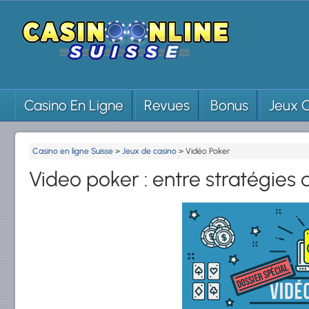
Casino En Ligne
Revues
Casino En Ligne
Revues
Bonus
Jeux 
Bonus
Casino en ligne Suisse
Jeux de casino
Vidéo Poker
Jeux Casino
Video poker : entre stratégies
Jeux Gratuits
Guide du Joueur
Casinos Terrestres
News