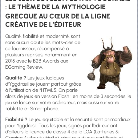
: LE THÈME DE LA MYTHOLOGIE
GRECQUE AU CŒUR DE LA LIGNE
CRÉATIVE DE L’ÉDITEUR
Qualité, fiabilité et modernité, sont
sans aucun doute les mots-clés de
ce fournisseur, récompensé à
plusieurs reprises, notamment en
2015 avec le B2B Awards aux
EGaming Review.
Qualité ?
Les jeux ludiques
d’Yggdrasil se jouent partout grâce
à l’utilisation de l’HTML5. On parle
alors de jeux en version Flash : en moins de 3 secondes, le
jeu se lance sur votre ordinateur, mais aussi sur votre
tablette et Smartphone.
Fiabilité ?
Le jeu équitable et la sécurité sont primordiaux
pour Yggdrasil. Tous les jeux, signés par l’éditeur ont
d’ailleurs la licence de classe 4 de la LGA (Lotteries &
Gaming Authority Malta), ainsi que divers certificats et