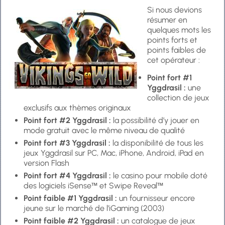
Si nous devions
résumer en
quelques mots les
points forts et
points faibles de
cet opérateur :
Point fort #1
Yggdrasil :
une
collection de jeux
exclusifs aux thèmes originaux
Point fort #2 Yggdrasil :
la possibilité d’y jouer en
mode gratuit avec le même niveau de qualité
Point fort #3 Yggdrasil :
la disponibilité de tous les
jeux Yggdrasil sur PC, Mac, iPhone, Android, iPad en
version Flash
Point fort #4 Yggdrasil :
le casino pour mobile doté
des logiciels iSense™ et Swipe Reveal™
Point faible #1 Yggdrasil :
un fournisseur encore
jeune sur le marché de l’iGaming (2003)
Point faible #2 Yggdrasil :
un catalogue de jeux