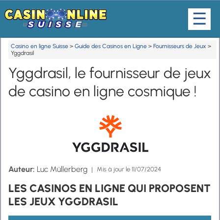
☰
Casino En Ligne
Casino en ligne Suisse
Guide des Casinos en Ligne
Fournisseurs de Jeux
Yggdrasil
Yggdrasil, le fournisseur de jeux
Revues
de casino en ligne cosmique !
Bonus
Jeux Casino
Jeux Gratuits
Guide du Joueur
Auteur:
Luc Müllerberg
|
Mis à jour le 11/07/2024
LES CASINOS EN LIGNE QUI PROPOSENT
Casinos Terrestres
LES JEUX YGGDRASIL
News