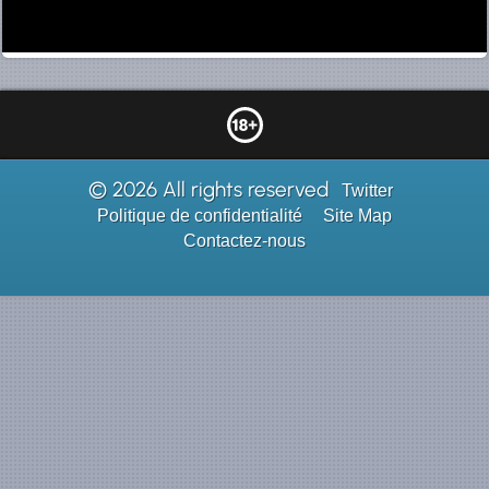
Pari sportif
© 2026 All rights reserved
Twitter
Politique de confidentialité
Site Map
Contactez-nous