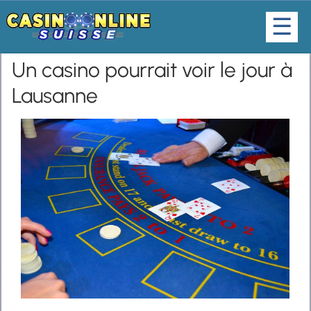
☰
Un casino pourrait voir le jour à
Casino En Ligne
Lausanne
Revues
Bonus
Jeux Casino
Jeux Gratuits
Guide du Joueur
Casinos Terrestres
News