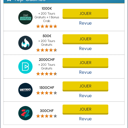
1000€
JOUER
+ 200 Tours
Gratuits + 1 Bonus
Crab
Revue
500€
JOUER
+ 200 Tours
Gratuits
Revue
2000CHF
JOUER
+ 200 Tours
Gratuits
Revue
JOUER
1500CHF
Revue
JOUER
300CHF
Revue