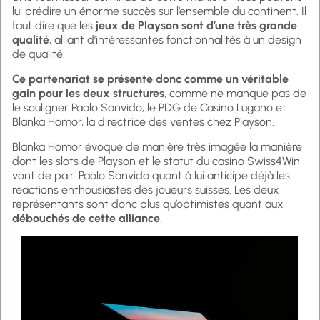
lui prédire un énorme succès sur l’ensemble du continent. Il
faut dire que les
jeux de Playson sont d’une très grande
qualité
, alliant d’intéressantes fonctionnalités à un design
de qualité.
Ce partenariat se présente donc comme un véritable
gain pour les deux structures
, comme ne manque pas de
le souligner Paolo Sanvido, le PDG de Casino Lugano et
Blanka Homor, la directrice des ventes chez Playson.
Blanka Homor évoque de manière très imagée la manière
dont les slots de Playson et le statut du casino Swiss4Win
vont de pair. Paolo Sanvido quant à lui anticipe déjà les
réactions enthousiastes des joueurs suisses. Les deux
représentants sont donc plus qu’optimistes quant aux
débouchés de cette alliance
.