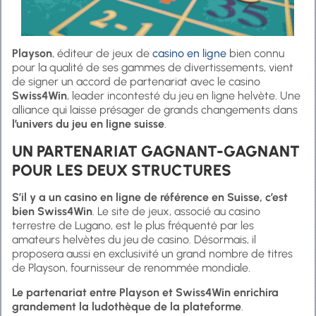
Pari sportif
Playson
, éditeur de jeux de
casino en ligne
bien connu
pour la qualité de ses gammes de divertissements, vient
de signer un accord de partenariat avec le casino
Swiss4Win
, leader incontesté du jeu en ligne helvète. Une
alliance qui laisse présager de grands changements dans
l’univers du jeu en ligne suisse
.
UN PARTENARIAT GAGNANT-GAGNANT
POUR LES DEUX STRUCTURES
S’il y a un casino en ligne de référence en Suisse, c’est
bien Swiss4Win
. Le site de jeux, associé au casino
terrestre de Lugano, est le plus fréquenté par les
amateurs helvètes du jeu de casino. Désormais, il
proposera aussi en exclusivité un grand nombre de titres
de Playson, fournisseur de renommée mondiale.
Le partenariat entre Playson et Swiss4Win enrichira
grandement la ludothèque de la plateforme
.