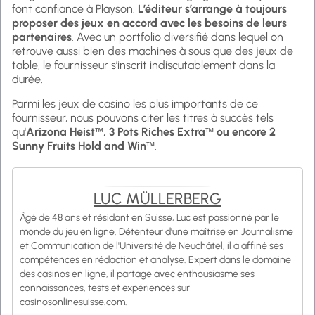
font confiance à Playson.
L’éditeur s’arrange à toujours
proposer des jeux en accord avec les besoins de leurs
partenaires
. Avec un portfolio diversifié dans lequel on
retrouve aussi bien des machines à sous que des jeux de
table, le fournisseur s’inscrit indiscutablement dans la
durée.
Parmi les jeux de casino les plus importants de ce
fournisseur, nous pouvons citer les titres à succès tels
qu'
Arizona Heist™, 3 Pots Riches Extra™ ou encore 2
Sunny Fruits Hold and Win™
.
LUC MÜLLERBERG
Âgé de 48 ans et résidant en Suisse, Luc est passionné par le
monde du jeu en ligne. Détenteur d'une maîtrise en Journalisme
et Communication de l'Université de Neuchâtel, il a affiné ses
compétences en rédaction et analyse. Expert dans le domaine
des casinos en ligne, il partage avec enthousiasme ses
connaissances, tests et expériences sur
casinosonlinesuisse.com.