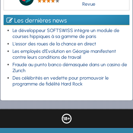
Revue
Les dernières news
Le développeur SOFTSWISS intègre un module de
courses hippiques à sa gamme de paris
L'essor des roues de la chance en direct
Les employés d'Evolution en Géorgie manifestent
contre leurs conditions de travail
Fraude au punto banco démasquée dans un casino de
Zurich
Des célébrités en vedette pour promouvoir le
programme de fidélité Hard Rock