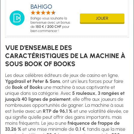
BAHIGO
JOUER
Bahigo vous souhaite la
bienvenue avec un bonus
de
150 € / 200 CHF
pour
bien commencer !
VUE D'ENSEMBLE DES
CARACTÉRISTIQUES DE LA MACHINE À
SOUS BOOK OF BOOKS
Les deux célèbres éditeurs de jeux de casino en ligne,
Yggdrasil et Peter & Sons
, ont uni leurs forces pour faire
de
Book of Books
une machine à sous captivante et
unique dans sa catégorie. Avec
5 rouleaux, 3 rangées et
jusqu'à 40 lignes de paiement
, elle offre aux joueurs de
nombreuses opportunités de gagner. La machine à sous
est livrée avec un
RTP de 96,1 %
et une volatilité élevée, ce
qui signifie qu'elle peut offrir des gains importants, mais
moins fréquents. Le jeu a une
fréquence de frappe de
33,26 %
et une mise minimale de
0,1 €
, tandis que la mise