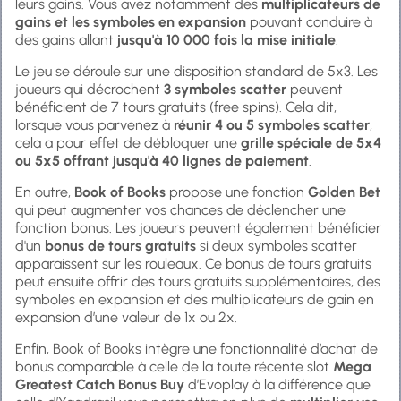
leurs gains. Vous avez notamment des
multiplicateurs de
gains et les symboles en expansion
pouvant conduire à
des gains allant
jusqu'à 10 000 fois la mise initiale
.
Le jeu se déroule sur une disposition standard de 5x3. Les
joueurs qui décrochent
3 symboles scatter
peuvent
bénéficient de 7 tours gratuits (free spins). Cela dit,
lorsque vous parvenez à
réunir 4 ou 5 symboles scatter
,
cela a pour effet de débloquer une
grille spéciale de 5x4
ou 5x5 offrant jusqu'à 40 lignes de paiement
.
En outre,
Book of Books
propose une fonction
Golden Bet
qui peut augmenter vos chances de déclencher une
fonction bonus. Les joueurs peuvent également bénéficier
d'un
bonus de tours gratuits
si deux symboles scatter
apparaissent sur les rouleaux. Ce bonus de tours gratuits
peut ensuite offrir des tours gratuits supplémentaires, des
symboles en expansion et des multiplicateurs de gain en
expansion d’une valeur de 1x ou 2x.
Enfin, Book of Books intègre une fonctionnalité d’achat de
bonus comparable à celle de la toute récente slot
Mega
Greatest Catch Bonus Buy
d’Evoplay à la différence que