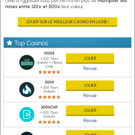
celle d’Yggdrasil vous permettra en plus de
multiplier vos
mises entre 120x et 500x
leur valeur.
JOUER SUR LE MEILLEUR CASINO EN LIGNE !
Top Casinos
1000€
JOUER
+ 200 Tours
Gratuits + 1 Bonus
Crab
Revue
500€
JOUER
+ 200 Tours
Gratuits
Revue
2000CHF
JOUER
+ 200 Tours
Gratuits
Revue