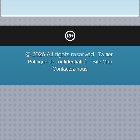
Pari sportif
© 2026 All rights reserved
Twitter
Politique de confidentialité
Site Map
Contactez-nous