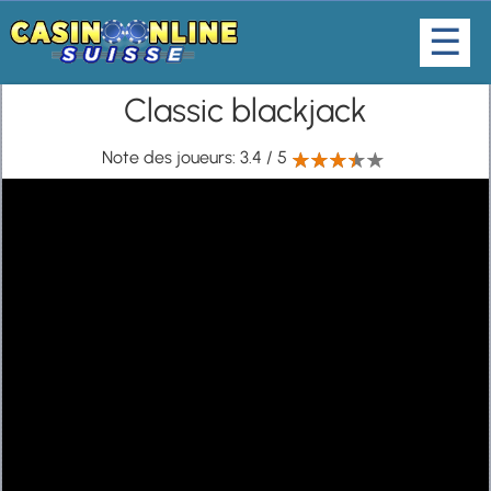
☰
Casino En Ligne
Classic blackjack
Revues
Note des joueurs:
3.4
/ 5
Bonus
Jeux Casino
Jeux Gratuits
Guide du Joueur
Casinos Terrestres
News